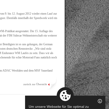
om 9. bis 12. August 2012 wieder einen Lauf zur
gust. Ebenfalls innerhalb der Speedweek wird ein
M-Prädikat ausgestattet. Die 15. Auflage des
it der FIM Sidecar-Weltmeisterschaft ein weiterer
 Beteiligten ist es uns gelungen, der German
sten deutschen Rennstrecke. „Wir sind stolz
FIM Endurance WM Laufes zu sein. Dass wir als
henende für echte Motorrad-Fans natürlich noch
 dem ADAC Westfalen und dem MSF Sauerland
zurück zur Übersicht
Um unsere Webseite für Sie optimal zu