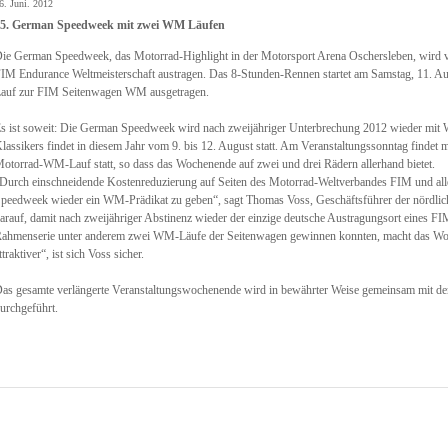
6. Juni. 2012
5. German Speedweek mit zwei WM Läufen
ie German Speedweek, das Motorrad-Highlight in der Motorsport Arena Oschersleben, wird v
IM Endurance Weltmeisterschaft austragen. Das 8-Stunden-Rennen startet am Samstag, 11. Au
auf zur FIM Seitenwagen WM ausgetragen.
s ist soweit: Die German Speedweek wird nach zweijähriger Unterbrechung 2012 wieder mit W
lassikers findet in diesem Jahr vom 9. bis 12. August statt. Am Veranstaltungssonntag findet m
otorrad-WM-Lauf statt, so dass das Wochenende auf zwei und drei Rädern allerhand bietet.
Durch einschneidende Kostenreduzierung auf Seiten des Motorrad-Weltverbandes FIM und aller
peedweek wieder ein WM-Prädikat zu geben“, sagt Thomas Voss, Geschäftsführer der nördlich
arauf, damit nach zweijähriger Abstinenz wieder der einzige deutsche Austragungsort eines 
ahmenserie unter anderem zwei WM-Läufe der Seitenwagen gewinnen konnten, macht das Woc
ttraktiver“, ist sich Voss sicher.
as gesamte verlängerte Veranstaltungswochenende wird in bewährter Weise gemeinsam mit
urchgeführt.