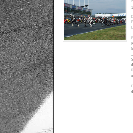
2
1
D
F
L
E
K
M
„
S
d
R
a
D
d