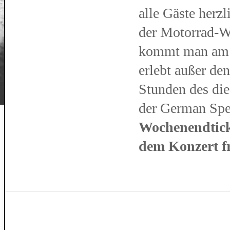
alle Gäste herz
der Motorrad-We
kommt man am S
erlebt außer de
Stunden des di
der German Sp
Wochenendtick
dem Konzert f