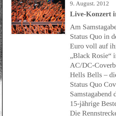
9. August. 2012
Live-Konzert 
Am Samstagabe
Status Quo in d
Euro voll auf 
„Black Rosie“ in
AC/DC-Coverban
Hells Bells – d
Status Quo Cov
Samstagabend di
15-jährige Best
Die Rennstrecke